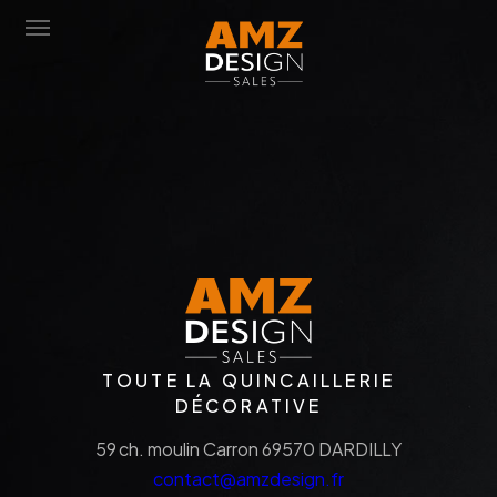
POIGNÉES DE PORTE
POIGNÉES DE FENÊTRE
MOBILIER
FINITIONS/MATÉRIAUX
ACCESSOIRES
CONTACT
TOUTE LA QUINCAILLERIE
DÉCORATIVE
DOWNLOAD
59 ch. moulin Carron 69570 DARDILLY​
contact@amzdesign.fr​