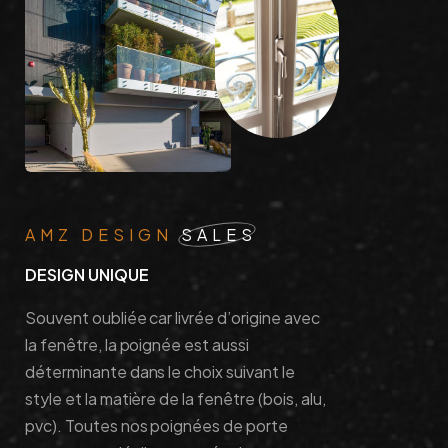
AMZ DESIGN
SALES
DESIGN UNIQUE
D
E
S
I
G
N
U
N
I
Q
U
E
Souvent oubliée car livrée d’origine avec
la fenêtre, la poignée est aussi
déterminante dans le choix suivant le
style et la matière de la fenêtre (bois, alu,
pvc). Toutes nos poignées de porte